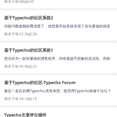
绛木子
66k
43
航菜单支持多级菜单(样式需...
基于Typecho的社区系统2
功能与数据都折腾清楚了，就想着开始具体实现了首先要做的就是
需要能够修改系统的路由。这个并没有费很大力气，直接百度搜到
绛木子
22.5k
28
了一款路由编辑插件Routes...
基于Typecho的社区系统1
想法作为一款轻量级的博客程序，却有着超乎想象的灵活性。而刚
好自己也通过TP写过类似社区的程序，只不过感觉太臃肿繁复了……
绛木子
45.8k
22
那为何不已Typecho为...
基于Typecho的社区:Typecho Forum
最近一直在折腾Typecho,突发奇想：能否用Typecho来做个论坛？
在网上查找了一番，发现还真有类似的插件，不过作者好像已经不
绛木子
54.1k
18
在更新了。想到什...
Typecho文章评分插件