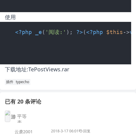
使用
<?php
_e
(
'阅读:'
); 
?>
(
<?php
$this
->
v
下载地址:
TePostViews.rar
插件
typecho
已有 20 条评论
2018-3-17 06:01
回复
云袭2001