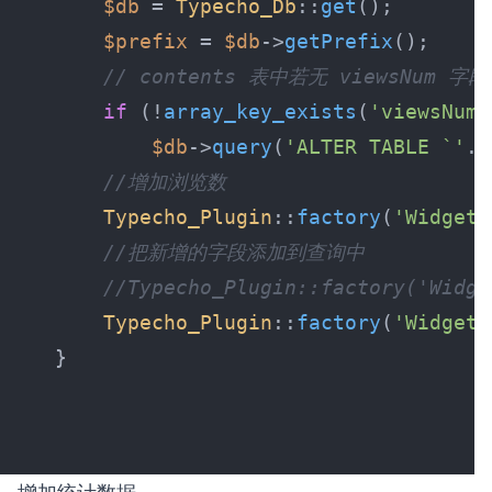
$db
 = 
Typecho_Db
::
get
$prefix
 = 
$db
->
getPrefix
// contents 表中若无 viewsNum 字
if
 (!
array_key_exists
(
'viewsNum'
$db
->
query
(
'ALTER TABLE `'
. 
//增加浏览数
Typecho_Plugin
::
factory
(
'Widget_
//把新增的字段添加到查询中
//Typecho_Plugin::factory('Wid
Typecho_Plugin
::
factory
(
'Widget_