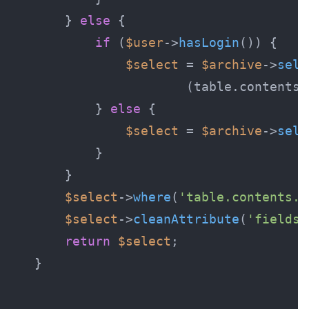
    } 
else
if
 (
$user
->
hasLogin
$select
 = 
$archive
->
sele
                    (table.contents.
        } 
else
$select
 = 
$archive
->
sele
$select
->
where
(
'table.contents.c
$select
->
cleanAttribute
(
'fields'
return
$select