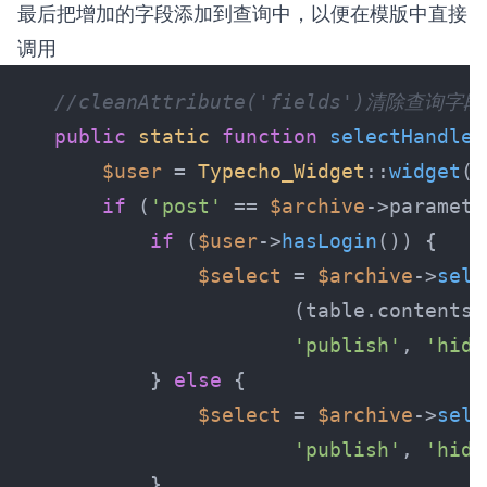
最后把增加的字段添加到查询中，以便在模版中直接
调用
//cleanAttribute('fields')清除查询字段
public
static
function
selectHandle
(
$user
 = 
Typecho_Widget
::
widget
(
'
if
 (
'post'
 == 
$archive
->paramete
if
 (
$user
->
hasLogin
$select
 = 
$archive
->
sele
'publish'
, 
'hidd
        } 
else
$select
 = 
$archive
->
sele
'publish'
, 
'hidd