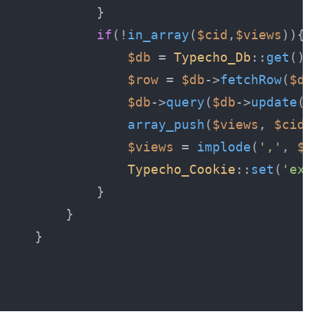
if
(!
in_array
(
$cid
,
$views
$db
 = 
Typecho_Db
::
get
$row
 = 
$db
->
fetchRow
(
$db
$db
->
query
(
$db
->
update
(
'
array_push
(
$views
, 
$cid
$views
 = 
implode
(
','
, 
$v
Typecho_Cookie
::
set
(
'ext