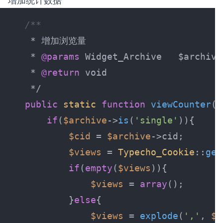
增加统计数据
 * 
@params
 * 
@return
public
static
function
viewCounter
(
$
if
(
$archive
->
is
(
'single'
$cid
 = 
$archive
$views
 = 
Typecho_Cookie
::
get
if
(
empty
(
$views
$views
 = 
array
        }
else
$views
 = 
explode
(
','
, 
$v